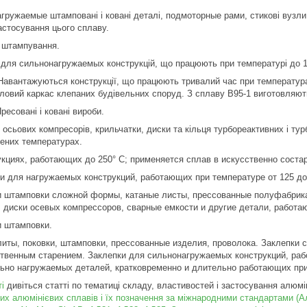
гружаемые штамповані і ковані деталі, подмоторные рами, стикові вузли,
стосування цього сплаву.
і штампування.
 для сильнонагружаемых конструкцій, що працюють при температурі до 1
Навантажуються конструкції, що працюють тривалий час при температура
иловий каркас клепаних будівельних споруд. З сплаву В95-1 виготовляют
ресовані і ковані вироби.
 осьових компресорів, крильчатки, диски та кільця турбореактивних і турб
ених температурах.
кциях, работающих до 250° С; применяется сплав в искусственно соста
и для нагружаемых конструкций, работающих при температуре от 125 до
 штамповки сложной формы, катаные листы, прессованные полуфабрика
, диски осевых компрессоров, сварные емкости и другие детали, работ
и штамповки.
иты, поковки, штамповки, прессованные изделия, проволока. Заклепки с
венным старением. Заклепки для сильнонагружаемых конструкций, раб
ьно нагружаемых деталей, кратковременно и длительно работающих пр
і
дивіться статті по тематиці складу, властивостей і застосування алюмі
 алюмінієвих сплавів і їх позначення за міжнародними стандартами (Алю