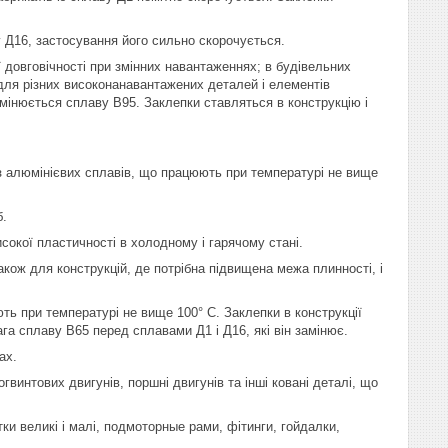
у Д16, застосування його сильно скорочується.
 довговічності при змінних навантаженнях; в будівельних
ж для різних високонанавантажених деталей і елементів
амінюється сплаву В95. Заклепки ставляться в конструкцію і
з алюмінієвих сплавів, що працюють при температурі не вище
б.
сокої пластичності в холодному і гарячому стані.
кож для конструкцій, де потрібна підвищена межа плинності, і
ь при температурі не вище 100° С. Заклепки в конструкції
ага сплаву В65 перед сплавами Д1 і Д16, які він замінює.
ах.
гвинтових двигунів, поршні двигунів та інші ковані деталі, що
тки великі і малі, подмоторные рами, фітинги, гойдалки,