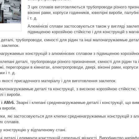
З цих сплавів виготовляються трубопроводи різного призна
віконні рами, корпуси годинників, ювелірні вироби, палубн
і т. д.
Алюмінієві сплави застосовуються також у вигляді заклеп
підвищеною корозійною стійкістю і для конструкцій з магні
 деталі, трубопроводи, ємності для рідин та інші малонагружаемые детал
я заклепок.
агружаемых конструкцій з алюмінієвих сплавом з підвищеною корозійною с
і клепані деталі, трубопроводи різного призначення, ємності для рідин т
і, перегородки в кімнатах, електропроводи, двері, віконні рами, корпуси
и і т. д.
в якості присадочного матеріалу і для виготовлення заклепок.
малонагружаемые деталі та конструкції, з високою корозійною стійкістю, 
і і вироби.
 і АМг6.
Зварні і клепані средненагружаемые деталі і конструкції, що вим
а вироби.
ки, які застосовуються для клепки средненагружаемых конструкцій з алю
их сплавів.
у конструкцію у відпаленому стані.
ні деталі і елементи конструкцій середньої міцності. Виробництво напівф