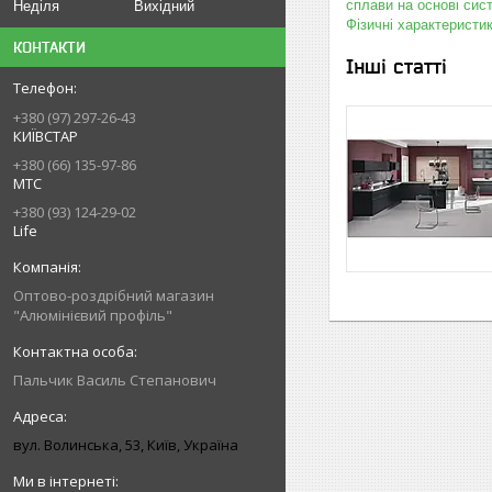
сплави на основі си
Неділя
Вихідний
Фізичні характеристи
КОНТАКТИ
Інші статті
+380 (97) 297-26-43
КИЇВСТАР
+380 (66) 135-97-86
МТС
+380 (93) 124-29-02
Life
Оптово-роздрібний магазин
"Алюмінієвий профіль"
Пальчик Василь Степанович
вул. Волинська, 53, Київ, Україна