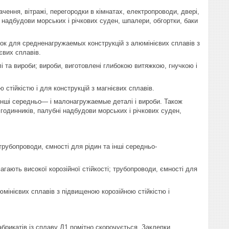
чення, вітражі, перегородки в кімнатах, електропроводи, двері,
і надбудови морських і річкових суден, шпалери, обгортки, баки
ок для средненагружаемых конструкцій з алюмінієвих сплавів з
євих сплавів.
і та вироби; вироби, виготовлені глибокою витяжкою, гнучкою і
тійкістю і для конструкцій з магнієвих сплавів.
а інші середньо— і малонагружаемые деталі і вироби. Також
 годинників, палубні надбудови морських і річкових суден,
трубопроводи, ємності для рідин та інші середньо-
агають високої корозійної стійкості; трубопроводи, ємності для
мінієвих сплавів з підвищеною корозійною стійкістю і
абрикатів із сплаву Д1 помітно скорочується. Заклепки