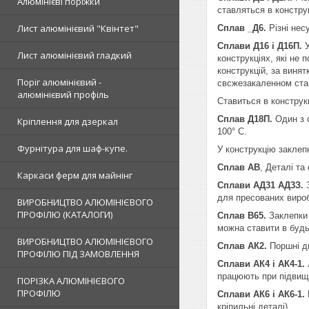
Алюмінієві поріжки
ставляться в констру
Лист алюмінієвий "Квінтет"
Сплав _Д6.
Різні нес
Сплави Д16 і Д16П.
Лист алюмінієвий гладкий
конструкціях, які не 
конструкцій, за виня
Поріг алюмінієвий -
свсжезакаленном стані
алюмінієвий профіль
Ставиться в конструк
Сплав Д18П.
Один з 
Кріплення для дзеркал
100° С.
Фурнітура для шаф-купе.
У конструкцію заклепк
Сплав АВ
, Деталі та
Каркаси ферм для майнінг
Сплави АД31 АД3З.
для пресованих вироб
ВИРОБНИЦТВО АЛЮМІНІЄВОГО
ПРОФІЛЮ (КАТАЛОГИ)
Сплав В65.
Заклепки
можна ставити в будь-
ВИРОБНИЦТВО АЛЮМІНІЄВОГО
Сплав АК2.
Поршні д
ПРОФІЛЮ ПІД ЗАМОВЛЕННЯ
Сплави АК4 і АК4-1.
працюють при підвищ
ПОРІЗКА АЛЮМІНІЄВОГО
ПРОФІЛЮ
Сплави АК6 і АК6-1.
кріпильні деталі).