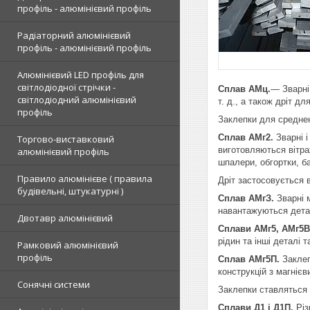
профіль - алюмінієвий профіль
Радіаторний алюмінієвий
профіль - алюмінієвий профіль
Алюмінієвий LED профіль для
світлодіодної стрічки -
Сплав АМц.
— Зварні
світлодіодний алюмінієвий
т. д., а також дріт дл
профіль
Заклепки для среднен
Сплав АМг2.
Зварні 
Торгово-виставковий
виготовляються вітраж
алюмінієвий профіль
шпалери, обгортки, бак
Правило алюмінієве ( правила
Дріт застосовується 
будівельні, штукатурні )
Сплав АМгЗ.
Зварні 
навантажуються детал
Двотавр алюмінієвий
Сплави АМг5, АМг5В
рідин та інші деталі т
Рамковий алюмінієвий
профіль
Сплав АМг5П.
Заклеп
конструкцій з магнієв
Сонячні системи
Заклепки ставляться 
Сплави Д1 і Д1П.
Різ