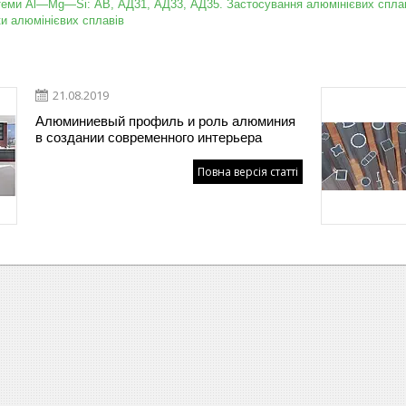
стеми Al—Mg—Si: АВ, АД31, АД33, АД35.
Застосування алюмінієвих сплав
ки алюмінієвих сплавів
21.08.2019
Алюминиевый профиль и роль алюминия
в создании современного интерьера
Повна версія статті