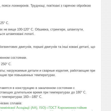
 пояси лонжеронів. Труднощі, пов'язані з гарячою обробкою
25° С.
х не вище 100-120° С. Обшивка, стрингери, шпангоути,
ься штамповані лопаті.
огвинтових двигунів, поршні двигунів та інші ковані деталі, що
ренном состоянии.
 250° С.
ты; нагружаемые детали и сварные изделия, работающие при
ающие при повышенных температурах.
тавятся в конструкцию в закаленном состоянии с
отающих длительное время при температурах до 180° С.
и температурах 160—180° С.
нієвих сплавів:
мінієвої Асоціації (АА), ISO) і ГОСТ
Корозионностойкие