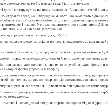
кцію свежезакаленными (не пізніше 2 год. Після загартування).
учі деталі конструкцій, за винятком штамповок. Сплав аналогічний сплав
У конструкціях середньої і підвищеної міцності, що Вимагають підвищеної
потребують високої корозійної стійкості, для виготовлення ферм, а тако
тком штамповок і поковок. У сильно навантажуються т-талях сплав Д16 з
 (не пізніше 20-30 хв після загартування).
ціях, що працюють при температурі до 250° С.
основних заклепочных матеріалів для клепки навантажуємо конструкцій 
и ставляться після гарту і природного старіння і протягом не менше 4 ді
 елементи средненагружаемых конструкцій, виготовлення яких вимагає ви
Застосовуються для клеєних і клепаних конструкцій складної форми, а та
ів складної форми (порожнисті профілі).
 для клепки навантажуємо конструкцій з алюмінієвих сплавів, що працюют
який час після загартування і старіння. Ця особливість становить перев
вигунів внутрішнього згоряння, що працюють при підвищених температур
Лопатки компресорів, крильчатки, диски та кільця турбореактивних і турбо
ених температурах.
Штамповані і ковані деталі складної форми і середньої міцності (крильча