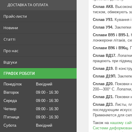
ДОСТАВКА ТА ОПЛАТА
Сплав АК8.
Высокона
тиском, обмежують за
Прайс-листи
Сплав У93.
Кування 
Новини
Сплав У94.
Заклепки
Сплави В95 і В95-1.
Статті
лонжерони літаків, с
Сплави В96 і В96ц.
П
Про нас
Сплав ВД17.
Лопатки
працюють при підвищ
Відгуки
Сплав Д19.
В констру
ГРАФІК РОБОТИ
Сплав Д19П.
Заклепк
Сплав Д20.
Поковки и
Понеділок
Вихідний
200—300° С. Лопатки
Вівторок
09:00
16:30
Сплав Д21.
Поковки 
Середа
09:00
16:30
Сплав Д23.
Листы, пл
Четвер
09:00
16:30
последующим искусст
Применяется для сил
Пʼятниця
09:00
16:30
Також на
нашому сайт
Субота
Вихідний
Системи деформованих