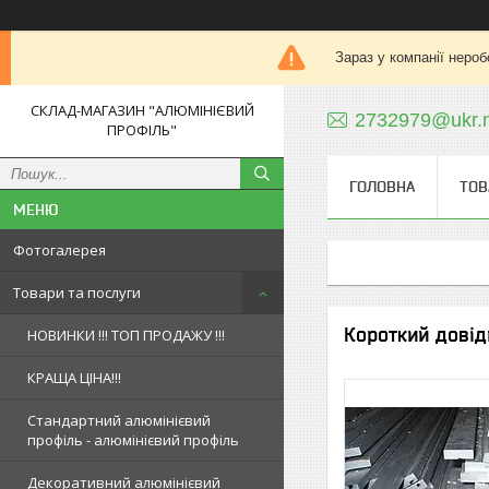
Зараз у компанії нероб
СКЛАД-МАГАЗИН "АЛЮМІНІЄВИЙ
2732979@ukr.
ПРОФІЛЬ"
ГОЛОВНА
ТОВ
Фотогалерея
Товари та послуги
Короткий довід
НОВИНКИ !!! ТОП ПРОДАЖУ !!!
КРАЩА ЦІНА!!!
Стандартний алюмінієвий
профіль - алюмінієвий профіль
Декоративний алюмінієвий