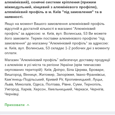
алюмінієвий), сонячні системи кріплення (прижим
міжмодульний, кінцевий з алюмінієвого профілю),
алюмінієвий профіль в м. Київ "під замовлення" та в
наявності.
Якщо на момент Вашого замовлення алюмінієвий профіль
відсутній в достатній кількості в магазині "Алюмінієвий
профіль" за адресою: м. Київ, вул. Волинська, 53 Ви можете
його замовити. Термін поставки алюмінієвого профілю "під
замовлення" до магазину "Алюмінієвий профіль" за адресою:
м. Київ, вул. Волинська, 53 складає 1-2 робочих дні з моменту
оплати.
Магазин "Алюмінієвий профіль" забезпечує доставку продукції
з алюмінію в усі міста та регіони України (крім тимчасово
окупованих територій): Київ, Дніпро, Біла Церква, Бровари,
Вишгород, Вінниця, Житомир, Запоріжжя, Івано-Франківськ,
Кам’янець-Подільський, Кривий Ріг, Кропивницький, Луцьк,
Львів, Миколаїв, Одеса, Полтава, Рівне, Суми, Тернопіль,
Ужгород, Харків, Херсон, Хмельницький, Черкаси, Чернігів,
Чернівці.
Приховати