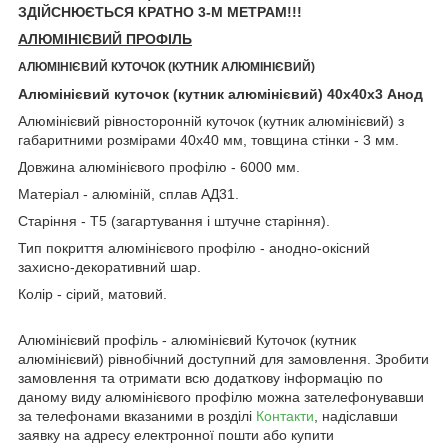
ЗДІЙСНЮЄТЬСЯ КРАТНО 3-М МЕТРАМ!!!
АЛЮМІНІЄВИЙ ПРОФІЛЬ
АЛЮМІНІЄВИЙ КУТОЧОК (КУТНИК АЛЮМІНІЄВИЙ)
Алюмінієвий куточок (кутник алюмінієвий) 40х40х3 Анод
Алюмінієвий рівносторонній куточок (кутник алюмінієвий) з
габаритними розмірами 40х40 мм, товщина стінки - 3 мм.
Довжина алюмінієвого профілю - 6000 мм.
Матеріал - алюміній, сплав АД31.
Старіння - Т5 (загартування і штучне старіння).
Тип покриття алюмінієвого профілю - анодно-окісний
захисно-декоративний шар.
Колір - сірий, матовий.
Алюмінієвий профіль - алюмінієвий Куточок (кутник
алюмінієвий) рівнобічний доступний для замовлення. Зробити
замовлення та отримати всю додаткову інформацію по
даному виду алюмінієвого профілю можна зателефонувавши
за телефонами вказаними в розділі
Контакти
, надіславши
заявку на адресу електронної пошти або купити