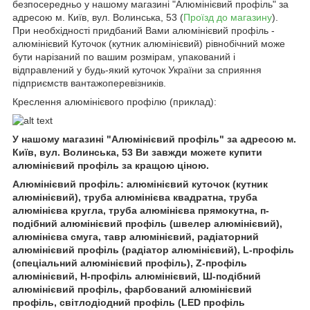
безпосередньо у нашому магазині "Алюмінієвий профіль" за
адресою м. Київ, вул. Волинська, 53 (
Проїзд до магазину
).
При необхідності придбаний Вами алюмінієвий профіль -
алюмінієвий Куточок (кутник алюмінієвий) рівнобічний може
бути нарізаний по вашим розмірам, упакований і
відправлений у будь-який куточок України за сприяння
підприємств вантажоперевізників.
Креслення алюмінієвого профілю (приклад):
У нашому магазині "Алюмінієвий профіль" за адресою м.
Київ, вул. Волинська, 53 Ви завжди можете купити
алюмінієвий профіль за кращою ціною.
Алюмінієвий профіль: алюмінієвий куточок (кутник
алюмінієвий), труба алюмінієва квадратна, труба
алюмінієва кругла, труба алюмінієва прямокутна, п-
подібний алюмінієвий профіль (швелер алюмінієвий),
алюмінієва смуга, тавр алюмінієвий, радіаторний
алюмінієвий профіль (радіатор алюмінієвий), L-профіль
(спеціальний алюмінієвий профіль), Z-профіль
алюмінієвий, H-профіль алюмінієвий, Ш-подібний
алюмінієвий профіль, фарбований алюмінієвий
профіль, світлодіодний профіль (LED профіль