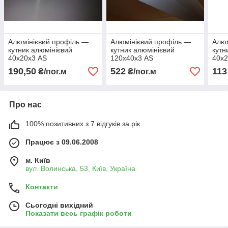
Алюмінієвий профіль —
Алюмінієвий профіль —
Алюм
кутник алюмінієвий
кутник алюмінієвий
кутн
40х20х3 AS
120х40х3 AS
40х2
190,50
522
113
₴/пог.м
₴/пог.м
Про нас
100% позитивних з 7 відгуків за рік
Працює з 09.06.2008
м. Київ
вул. Волинська, 53, Київ, Україна
Контакти
Сьогодні вихідний
Показати весь графік роботи