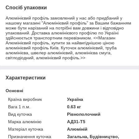
Спосіб упаковки
Алюмінієвий профіль замовлений у нас або придбаний у
нашому магазині "Алюмінієвий профіль" за Вашим бажанням
може бути нарізаний на потрібні вам довжини і відповідно
упакований. Доставка алюмінієвого профілю по Україні
здійснюється транспортним перевізником. <<Магазин
Алюмінієвий профіль, купити за найвигіднішою ціною
алюмінієвий профіль Київ. Куточок алюмінієвий, труба
алюмінієва, швелер алюмінієвий, алюмінієва смуга,
світлодіодний, алюмінієвий профіль.>>
Характеристики
Основні
Країна виробник
Україна
Вага 1 п.м.
0.63 кг
Вид куточка
Рівнополочний
Марка алюмінію
АД31-Т5
Матеріал куточка
Алюміній
Призначення куточка
Загальна, Будівництво,