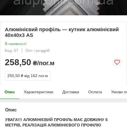
Алюмінієвий профіль — кутник алюмінієвий
40х40х3 AS
В наявності
Код: 57
Опт і роздріб
258,50
₴/пог.м
250,50 ₴
від 162 пог.м
Опис
Характеристики
Доставка
Оплата
Умови п
Опис
УВАГА!!! АЛЮМІНІЄВИЙ ПРОФІЛЬ МАЄ ДОВЖИНУ 6
МЕТРІВ, РЕАЛІЗАЦІЯ АЛЮМІНІЄВОГО ПРОФІЛЮ