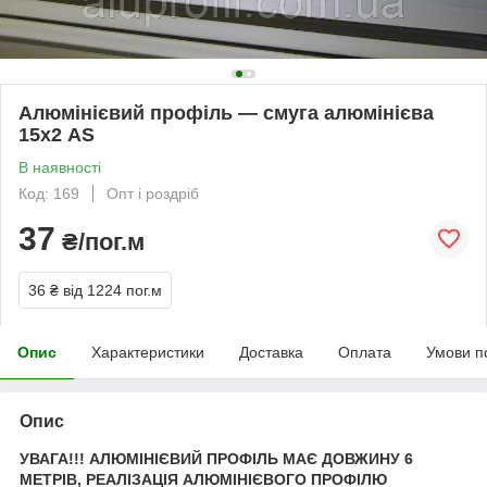
Алюмінієвий профіль — смуга алюмінієва
15х2 AS
В наявності
Код: 169
Опт і роздріб
37
₴/пог.м
36 ₴
від 1224 пог.м
Опис
Характеристики
Доставка
Оплата
Умови п
Опис
УВАГА!!! АЛЮМІНІЄВИЙ ПРОФІЛЬ МАЄ ДОВЖИНУ 6
МЕТРІВ, РЕАЛІЗАЦІЯ АЛЮМІНІЄВОГО ПРОФІЛЮ