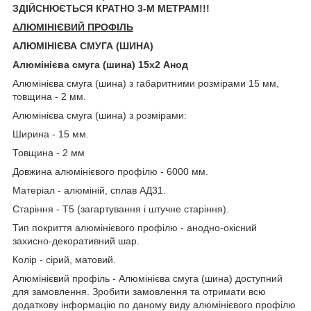
ЗДІЙСНЮЄТЬСЯ КРАТНО 3-М МЕТРАМ!!!
АЛЮМІНІЄВИЙ ПРОФІЛЬ
АЛЮМІНІЄВА СМУГА (ШИНА)
Алюмінієва смуга (шина) 15х2 Анод
Алюмінієва смуга (шина) з габаритними розмірами 15 мм,
товщина - 2 мм.
Алюмінієва смуга (шина) з розмірами:
Ширина - 15 мм.
Товщина - 2 мм
Довжина алюмінієвого профілю - 6000 мм.
Матеріал - алюміній, сплав АД31.
Старіння - Т5 (загартування і штучне старіння).
Тип покриття алюмінієвого профілю - анодно-окісний
захисно-декоративний шар.
Колір - сірий, матовий.
Алюмінієвий профіль - Алюмінієва смуга (шина) доступний
для замовлення. Зробити замовлення та отримати всю
додаткову інформацію по даному виду алюмінієвого профілю