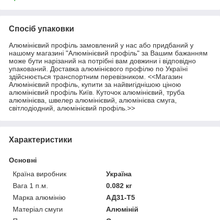
Спосіб упаковки
Алюмінієвий профіль замовлений у нас або придбаний у
нашому магазині "Алюмінієвий профіль" за Вашим бажанням
може бути нарізаний на потрібні вам довжини і відповідно
упакований. Доставка алюмінієвого профілю по Україні
здійснюється транспортним перевізником. <<Магазин
Алюмінієвий профіль, купити за найвигіднішою ціною
алюмінієвий профіль Київ. Куточок алюмінієвий, труба
алюмінієва, швелер алюмінієвий, алюмінієва смуга,
світлодіодний, алюмінієвий профіль.>>
Характеристики
Основні
Країна виробник
Україна
Вага 1 п.м.
0.082 кг
Марка алюмінію
АД31-Т5
Матеріал смуги
Алюміній