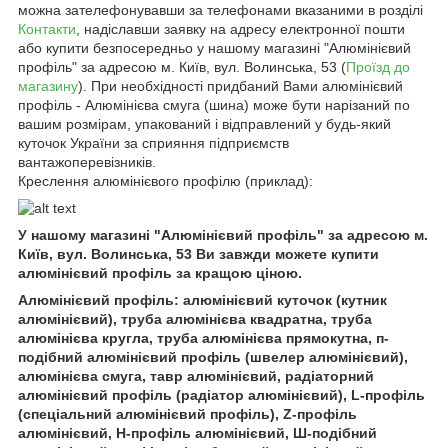
можна зателефонувавши за телефонами вказаними в розділі
Контакти
, надіславши заявку на адресу електронної пошти
або купити безпосередньо у нашому магазині "Алюмінієвий
профіль" за адресою м. Київ, вул. Волинська, 53 (
Проїзд до
магазину
). При необхідності придбаний Вами алюмінієвий
профіль - Алюмінієва смуга (шина) може бути нарізаний по
вашим розмірам, упакований і відправлений у будь-який
куточок України за сприяння підприємств
вантажоперевізників.
Креслення алюмінієвого профілю (приклад):
У нашому магазині "Алюмінієвий профіль" за адресою м.
Київ, вул. Волинська, 53 Ви завжди можете купити
алюмінієвий профіль за кращою ціною.
Алюмінієвий профіль: алюмінієвий куточок (кутник
алюмінієвий), труба алюмінієва квадратна, труба
алюмінієва кругла, труба алюмінієва прямокутна, п-
подібний алюмінієвий профіль (швелер алюмінієвий),
алюмінієва смуга, тавр алюмінієвий, радіаторний
алюмінієвий профіль (радіатор алюмінієвий), L-профіль
(спеціальний алюмінієвий профіль), Z-профіль
алюмінієвий, H-профіль алюмінієвий, Ш-подібний