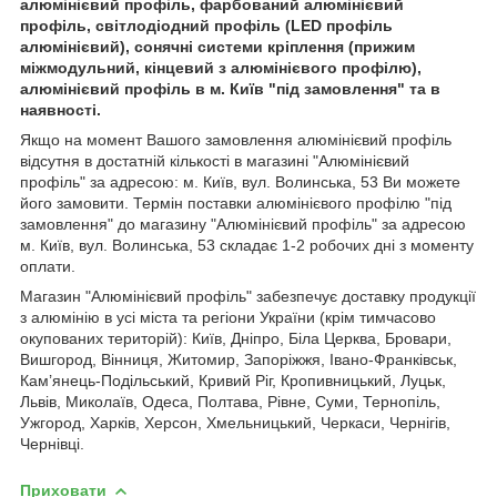
алюмінієвий профіль, фарбований алюмінієвий
профіль, світлодіодний профіль (LED профіль
алюмінієвий), сонячні системи кріплення (прижим
міжмодульний, кінцевий з алюмінієвого профілю),
алюмінієвий профіль в м. Київ "під замовлення" та в
наявності.
Якщо на момент Вашого замовлення алюмінієвий профіль
відсутня в достатній кількості в магазині "Алюмінієвий
профіль" за адресою: м. Київ, вул. Волинська, 53 Ви можете
його замовити. Термін поставки алюмінієвого профілю "під
замовлення" до магазину "Алюмінієвий профіль" за адресою
м. Київ, вул. Волинська, 53 складає 1-2 робочих дні з моменту
оплати.
Магазин "Алюмінієвий профіль" забезпечує доставку продукції
з алюмінію в усі міста та регіони України (крім тимчасово
окупованих територій): Київ, Дніпро, Біла Церква, Бровари,
Вишгород, Вінниця, Житомир, Запоріжжя, Івано-Франківськ,
Кам’янець-Подільський, Кривий Ріг, Кропивницький, Луцьк,
Львів, Миколаїв, Одеса, Полтава, Рівне, Суми, Тернопіль,
Ужгород, Харків, Херсон, Хмельницький, Черкаси, Чернігів,
Чернівці.
Приховати