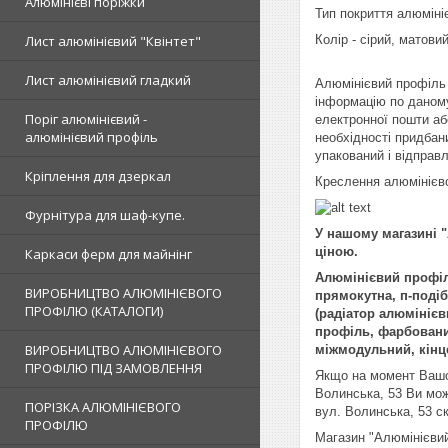
Алюмінієві поріжки
Тип покриття алюміні
Лист алюмінієвий "Квінтет"
Колір - сірий, матовий
Лист алюмінієвий гладкий
Алюмінієвий профіль 
інформацію по даном
Поріг алюмінієвий -
електронної пошти аб
алюмінієвий профіль
необхідності придбан
упакований і відправ
Кріплення для дзеркал
Креслення алюмінієво
Фурнітура для шаф-купе.
У нашому магазині 
ціною.
Каркаси ферм для майнінг
Алюмінієвий профіль
ВИРОБНИЦТВО АЛЮМІНІЄВОГО
прямокутна, п-поді
ПРОФІЛЮ (КАТАЛОГИ)
(радіатор алюмініє
профіль, фарбовани
ВИРОБНИЦТВО АЛЮМІНІЄВОГО
міжмодульний, кінце
ПРОФІЛЮ ПІД ЗАМОВЛЕННЯ
Якщо на момент Вашог
Волинська, 53 Ви мож
ПОРІЗКА АЛЮМІНІЄВОГО
вул. Волинська, 53 с
ПРОФІЛЮ
Магазин "Алюмінієвий 