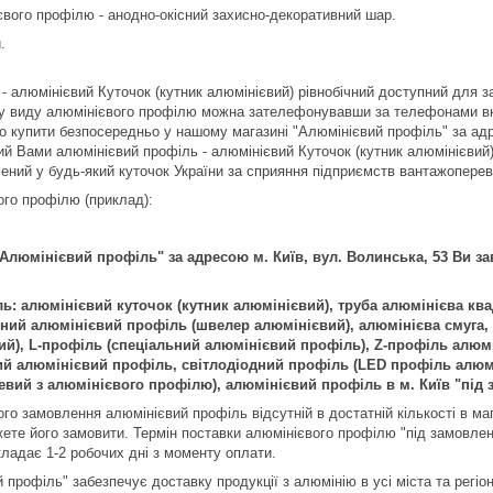
євого профілю - анодно-окісний захисно-декоративний шар.
.
- алюмінієвий Куточок (кутник алюмінієвий) рівнобічний доступний для
у виду алюмінієвого профілю можна зателефонувавши за телефонами вк
о купити безпосередньо у нашому магазині "Алюмінієвий профіль" за адре
ий Вами алюмінієвий профіль - алюмінієвий Куточок (кутник алюмінієвий)
лений у будь-який куточок України за сприяння підприємств вантажопереві
го профілю (приклад):
"Алюмінієвий профіль" за адресою м. Київ, вул. Волинська, 53 Ви 
: алюмінієвий куточок (кутник алюмінієвий), труба алюмінієва ква
бний алюмінієвий профіль (швелер алюмінієвий), алюмінієва смуга,
вий), L-профіль (спеціальний алюмінієвий профіль), Z-профіль алю
й алюмінієвий профіль, світлодіодний профіль (LED профіль алюмі
вий з алюмінієвого профілю), алюмінієвий профіль в м. Київ "під 
о замовлення алюмінієвий профіль відсутній в достатній кількості в маг
ете його замовити. Термін поставки алюмінієвого профілю "під замовлен
кладає 1-2 робочих дні з моменту оплати.
профіль" забезпечує доставку продукції з алюмінію в усі міста та регіон