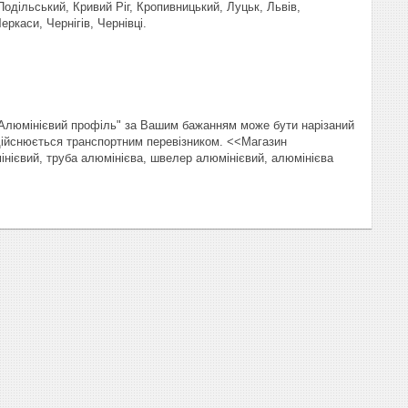
одільський, Кривий Ріг, Кропивницький, Луцьк, Львів,
ркаси, Чернігів, Чернівці.
"Алюмінієвий профіль" за Вашим бажанням може бути нарізаний
здійснюється транспортним перевізником. <<Магазин
інієвий, труба алюмінієва, швелер алюмінієвий, алюмінієва