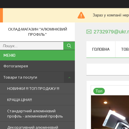
Зараз у компанії не
СКЛАД-МАГАЗИН "АЛЮМІНІЄВИЙ
2732979@ukr.
ПРОФІЛЬ"
ГОЛОВНА
ТОВ
Фотогалерея
Товари та послуги
НОВИНКИ !!! ТОП ПРОДАЖУ !!!
Топ
КРАЩА ЦІНА!!!
Стандартний алюмінієвий
профіль - алюмінієвий профіль
Декоративний алюмінієвий