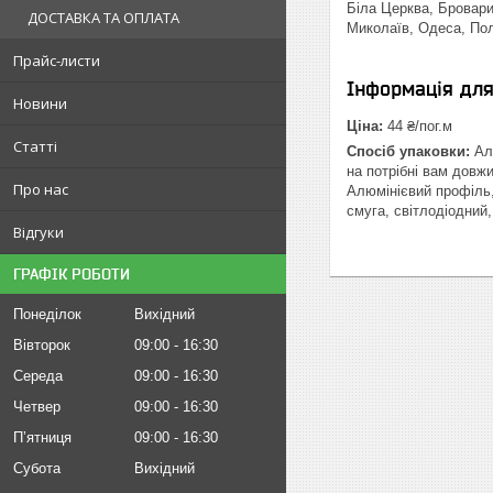
Біла Церква, Бровари
ДОСТАВКА ТА ОПЛАТА
Миколаїв, Одеса, Пол
Прайс-листи
Інформація дл
Новини
Ціна:
44 ₴/пог.м
Статті
Спосіб упаковки:
Алю
на потрібні вам довж
Про нас
Алюмінієвий профіль,
смуга, світлодіодний
Відгуки
ГРАФІК РОБОТИ
Понеділок
Вихідний
Вівторок
09:00
16:30
Середа
09:00
16:30
Четвер
09:00
16:30
Пʼятниця
09:00
16:30
Субота
Вихідний