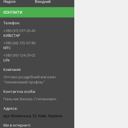
Неділя
Вихідний
КОНТАКТИ
+380 (97) 297-26-43
КИЇВСТАР
+380 (66) 135-97-86
МТС
+380 (93) 124-29-02
Life
Оптово-роздрібний магазин
"Алюмінієвий профіль"
Пальчик Василь Степанович
вул. Волинська, 53, Київ, Україна