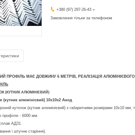
+380 (97) 297-26-43
Замовлення тільки за телефоном
теристики
ЄВИЙ ПРОФІЛЬ МАЄ ДОВЖИНУ 6 МЕТРІВ, РЕАЛІЗАЦІЯ АЛЮМІНІЄВОГ
ФІЛЬ
ОК (КУТНИК АЛЮМІНІЄВИЙ)
к (кутник алюмінієвий) 10х10х2 Анод
ронній куточок (кутник алюмінієвий) з габаритними розмірами 10х10 мм, т
о профілю - 6000 мм.
 сплав АД31.
ування і штучне старіння).