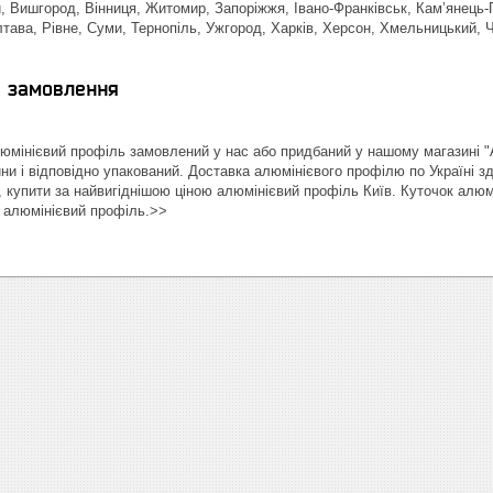
, Вишгород, Вінниця, Житомир, Запоріжжя, Івано-Франківськ, Кам’янець-П
тава, Рівне, Суми, Тернопіль, Ужгород, Харків, Херсон, Хмельницький, Че
я замовлення
мінієвий профіль замовлений у нас або придбаний у нашому магазині 
ини і відповідно упакований. Доставка алюмінієвого профілю по Україні 
 купити за найвигіднішою ціною алюмінієвий профіль Київ. Куточок алюм
, алюмінієвий профіль.>>