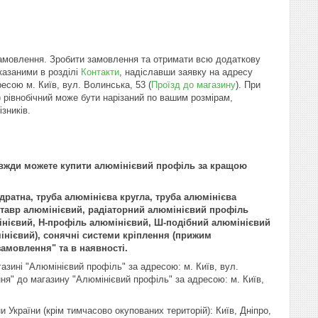
 замовлення. Зробити замовлення та отримати всю додаткову
азаними в розділі
Контакти
, надіславши заявку на адресу
сою м. Київ, вул. Волинська, 53 (
Проїзд до магазину
). При
 рівнобічний може бути нарізаний по вашим розмірам,
зників.
завжди можете купити алюмінієвий профіль за кращою
дратна, труба алюмінієва кругла, труба алюмінієва
 тавр алюмінієвий, радіаторний алюмінієвий профіль
мінієвий, H-профіль алюмінієвий, Ш-подібний алюмінієвий
нієвий), сонячні системи кріплення (прижим
замовлення" та в наявності.
азині "Алюмінієвий профіль" за адресою: м. Київ, вул.
ня" до магазину "Алюмінієвий профіль" за адресою: м. Київ,
и України (крім тимчасово окупованих територій): Київ, Дніпро,