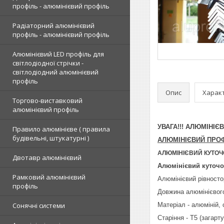
профіль - алюмінієвий профіль
Радіаторний алюмінієвий
профіль - алюмінієвий профіль
Алюмінієвий LED профіль для
світлодіодної стрічки -
світлодіодний алюмінієвий
профіль
Опис
Харак
Торгово-виставковий
алюмінієвий профіль
УВАГА!!! АЛЮМІНІ
Правило алюмінієве ( правила
будівельні, штукатурні )
АЛЮМІНІЄВИЙ ПРО
АЛЮМІНІЄВИЙ КУТОЧ
Двотавр алюмінієвий
Алюмінієвий куточо
Рамковий алюмінієвий
Алюмінієвий рівносто
профіль
Довжина алюмінієвог
Сонячні системи
Матеріал - алюміній,
Старіння - Т5 (загарт