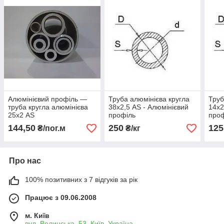
Алюмінієвий профіль —
Труба алюмінієва кругла
Труб
труба кругла алюмінієва
38х2,5 AS - Алюмінієвий
14х2
25х2 AS
профіль
про
144,50
250
125
₴/пог.м
₴/кг
Про нас
100% позитивних з 7 відгуків за рік
Працює з 09.06.2008
м. Київ
вул. Волинська, 53, Київ, Україна