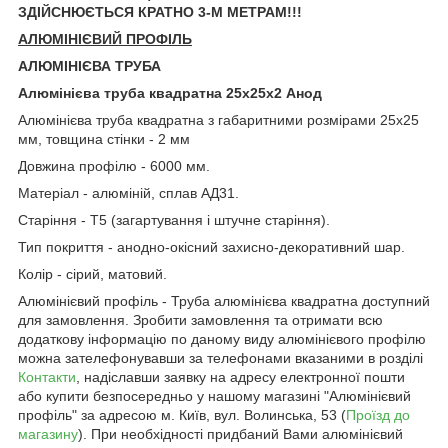
ЗДІЙСНЮЄТЬСЯ КРАТНО 3-М МЕТРАМ!!!
АЛЮМІНІЄВИЙ ПРОФІЛЬ
АЛЮМІНІЄВА ТРУБА
Алюмінієва труба квадратна 25х25х2 Анод
Алюмінієва труба квадратна з габаритними розмірами 25х25
мм, товщина стінки - 2 мм
Довжина профілю - 6000 мм.
Матеріал - алюміній, сплав АД31.
Старіння - Т5 (загартування і штучне старіння).
Тип покриття - анодно-окісний захисно-декоративний шар.
Колір - сірий, матовий.
Алюмінієвий профіль - Труба алюмінієва квадратна доступний
для замовлення. Зробити замовлення та отримати всю
додаткову інформацію по даному виду алюмінієвого профілю
можна зателефонувавши за телефонами вказаними в розділі
Контакти
, надіславши заявку на адресу електронної пошти
або купити безпосередньо у нашому магазині "Алюмінієвий
профіль" за адресою м. Київ, вул. Волинська, 53 (
Проїзд до
магазину
). При необхідності придбаний Вами алюмінієвий