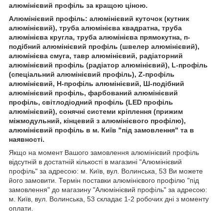
алюмінієвий профіль за кращою ціною.
Алюмінієвий профіль: алюмінієвий куточок (кутник
алюмінієвий), труба алюмінієва квадратна, труба
алюмінієва кругла, труба алюмінієва прямокутна, п-
подібний алюмінієвий профіль (швелер алюмінієвий),
алюмінієва смуга, тавр алюмінієвий, радіаторний
алюмінієвий профіль (радіатор алюмінієвий), L-профіль
(спеціальний алюмінієвий профіль), Z-профіль
алюмінієвий, H-профіль алюмінієвий, Ш-подібний
алюмінієвий профіль, фарбований алюмінієвий
профіль, світлодіодний профіль (LED профіль
алюмінієвий), сонячні системи кріплення (прижим
міжмодульний, кінцевий з алюмінієвого профілю),
алюмінієвий профіль в м. Київ "під замовлення" та в
наявності.
Якщо на момент Вашого замовлення алюмінієвий профіль
відсутній в достатній кількості в магазині "Алюмінієвий
профіль" за адресою: м. Київ, вул. Волинська, 53 Ви можете
його замовити. Термін поставки алюмінієвого профілю "під
замовлення" до магазину "Алюмінієвий профіль" за адресою:
м. Київ, вул. Волинська, 53 складає 1-2 робочих дні з моменту
оплати.