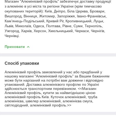
Магазин "Алюмінієвий профіль" забезпечує доставку продукції
з алюмінію в усі міста та регіони України (крім тимчасово
окупованих територій): Київ, Дніпро, Біла Церква, Бровари,
Вишгород, Вінниця, Житомир, Запоріжжя, Івано-Франківськ,
Кам’янець-Подільський, Кривий Ріг, Кропивницький, Луцьк,
Львів, Миколаїв, Одеса, Полтава, Рівне, Суми, Тернопіль,
Ужгород, Харків, Херсон, Хмельницький, Черкаси, Чернігів,
Чернівці.
Приховати
Спосіб упаковки
Алюмінієвий профіль замовлений у нас або придбаний у
нашому магазині "Алюмінієвий профіль" за Вашим бажанням
може бути нарізаний на потрібні вам довжини і відповідно
упакований. Доставка алюмінієвого профілю по Україні
здійснюється транспортним перевізником. <<Магазин
Алюмінієвий профіль, купити за найвигіднішою ціною
алюмінієвий профіль Київ. Куточок алюмінієвий, труба
алюмінієва, швелер алюмінієвий, алюмінієва смуга,
світлодіодний, алюмінієвий профіль.>>