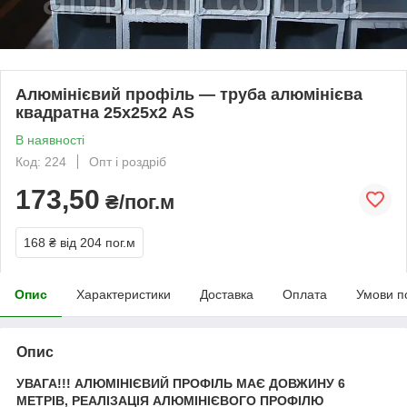
Алюмінієвий профіль — труба алюмінієва
квадратна 25х25х2 AS
В наявності
Код: 224
Опт і роздріб
173,50
₴/пог.м
168 ₴
від 204 пог.м
Опис
Характеристики
Доставка
Оплата
Умови п
Опис
УВАГА!!! АЛЮМІНІЄВИЙ ПРОФІЛЬ МАЄ ДОВЖИНУ 6
МЕТРІВ, РЕАЛІЗАЦІЯ АЛЮМІНІЄВОГО ПРОФІЛЮ