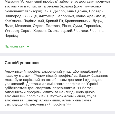
Магазин "Алюмінієвий профіль" забезпечує доставку продукції
з алюмінію в усі міста та регіони України (крім тимчасово
окупованих територій): Київ, Дніпро, Біла Церква, Бровари,
Вишгород, Вінниця, Житомир, Запоріжжя, Івано-Франківськ,
Кам’янець-Подільський, Кривий Ріг, Кропивницький, Луцьк,
Львів, Миколаїв, Одеса, Полтава, Рівне, Суми, Тернопіль,
Ужгород, Харків, Херсон, Хмельницький, Черкаси, Чернігів,
Чернівці.
Приховати
Спосіб упаковки
Алюмінієвий профіль замовлений у нас або придбаний у
нашому магазині "Алюмінієвий профіль" за Вашим бажанням
може бути нарізаний на потрібні вам довжини і відповідно
упакований. Доставка алюмінієвого профілю по Україні
здійснюється транспортним перевізником. <<Магазин
Алюмінієвий профіль, купити за найвигіднішою ціною
алюмінієвий профіль Київ. Куточок алюмінієвий, труба
алюмінієва, швелер алюмінієвий, алюмінієва смуга,
світлодіодний, алюмінієвий профіль.>>