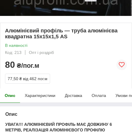
Алюмінієвий профіль — труба алюмінієва
квадратна 15х15х1,5 AS
В наявності
Код: 213
Опт і роздріб
80
₴/пог.м
77,50 ₴
від 462 пог.м
Опис
Характеристики
Доставка
Оплата
Умови п
Опис
УВАГА!!! АЛЮМІНІЄВИЙ ПРОФІЛЬ МАЄ ДОВЖИНУ 6
МЕТРІВ, РЕАЛІЗАЦІЯ АЛЮМІНІЄВОГО ПРОФІЛЮ