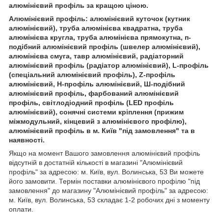
алюмінієвий профіль за кращою ціною.
Алюмінієвий профіль: алюмінієвий куточок (кутник
алюмінієвий), труба алюмінієва квадратна, труба
алюмінієва кругла, труба алюмінієва прямокутна, п-
подібний алюмінієвий профіль (швелер алюмінієвий),
алюмінієва смуга, тавр алюмінієвий, радіаторний
алюмінієвий профіль (радіатор алюмінієвий), L-профіль
(спеціальний алюмінієвий профіль), Z-профіль
алюмінієвий, H-профіль алюмінієвий, Ш-подібний
алюмінієвий профіль, фарбований алюмінієвий
профіль, світлодіодний профіль (LED профіль
алюмінієвий), сонячні системи кріплення (прижим
міжмодульний, кінцевий з алюмінієвого профілю),
алюмінієвий профіль в м. Київ "під замовлення" та в
наявності.
Якщо на момент Вашого замовлення алюмінієвий профіль
відсутній в достатній кількості в магазині "Алюмінієвий
профіль" за адресою: м. Київ, вул. Волинська, 53 Ви можете
його замовити. Термін поставки алюмінієвого профілю "під
замовлення" до магазину "Алюмінієвий профіль" за адресою:
м. Київ, вул. Волинська, 53 складає 1-2 робочих дні з моменту
оплати.