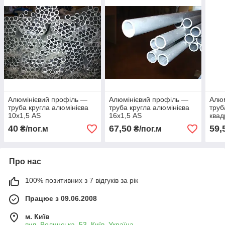
Алюмінієвий профіль —
Алюмінієвий профіль —
Алюм
труба кругла алюмінієва
труба кругла алюмінієва
труб
10х1,5 AS
16х1,5 AS
квад
40
67,50
59,
₴/пог.м
₴/пог.м
Про нас
100% позитивних з 7 відгуків за рік
Працює з 09.06.2008
м. Київ
вул. Волинська, 53, Київ, Україна