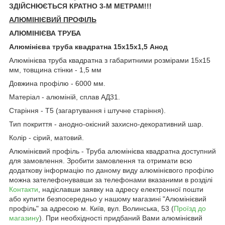
ЗДІЙСНЮЄТЬСЯ КРАТНО 3-М МЕТРАМ!!!
АЛЮМІНІЄВИЙ ПРОФІЛЬ
АЛЮМІНІЄВА ТРУБА
Алюмінієва труба квадратна 15х15х1,5 Анод
Алюмінієва труба квадратна з габаритними розмірами 15х15
мм, товщина стінки - 1,5 мм
Довжина профілю - 6000 мм.
Матеріал - алюміній, сплав АД31.
Старіння - Т5 (загартування і штучне старіння).
Тип покриття - анодно-окісний захисно-декоративний шар.
Колір - сірий, матовий.
Алюмінієвий профіль - Труба алюмінієва квадратна доступний
для замовлення. Зробити замовлення та отримати всю
додаткову інформацію по даному виду алюмінієвого профілю
можна зателефонувавши за телефонами вказаними в розділі
Контакти
, надіславши заявку на адресу електронної пошти
або купити безпосередньо у нашому магазині "Алюмінієвий
профіль" за адресою м. Київ, вул. Волинська, 53 (
Проїзд до
магазину
). При необхідності придбаний Вами алюмінієвий