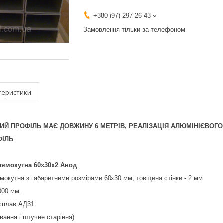
+380 (97) 297-26-43
Замовлення тільки за телефоном
теристики
ЄВИЙ ПРОФІЛЬ МАЄ ДОВЖИНУ 6 МЕТРІВ, РЕАЛІЗАЦІЯ АЛЮМІНІЄВОГ
ФІЛЬ
рямокутна 60х30х2 Анод
мокутна з габаритними розмірами 60х30 мм, товщина стінки - 2 мм
000 мм.
 сплав АД31.
ування і штучне старіння).