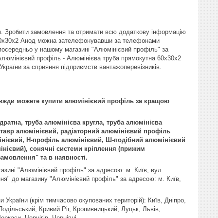
я. Зробити замовлення та отримати всю додаткову інформацію
 60х30х2 Анод можна зателефонувавши за телефонами
зпосередньо у нашому магазині "Алюмінієвий профіль" за
Алюмінієвий профіль - Алюмінієва труба прямокутна 60х30х2
України за сприяння підприємств вантажоперевізників.
завжди можете купити алюмінієвий профіль за кращою
дратна, труба алюмінієва кругла, труба алюмінієва
 тавр алюмінієвий, радіаторний алюмінієвий профіль
мінієвий, H-профіль алюмінієвий, Ш-подібний алюмінієвий
нієвий), сонячні системи кріплення (прижим
замовлення" та в наявності.
азині "Алюмінієвий профіль" за адресою: м. Київ, вул.
ня" до магазину "Алюмінієвий профіль" за адресою: м. Київ,
и України (крім тимчасово окупованих територій): Київ, Дніпро,
одільський, Кривий Ріг, Кропивницький, Луцьк, Львів,
ркаси, Чернігів, Чернівці.