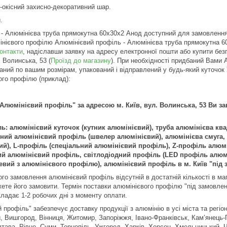
о-окісний захисно-декоративний шар.
.
 - Алюмінієва труба прямокутна 60х30х2 Анод доступний для замовленн
інієвого профілю Алюмінієвий профіль - Алюмінієва труба прямокутна
онтакти
, надіславши заявку на адресу електронної пошти або купити бе
 Волинська, 53 (
Проїзд до магазину
). При необхідності придбаний Вами 
аний по вашим розмірам, упакований і відправлений у будь-який куточок 
го профілю (приклад):
"Алюмінієвий профіль" за адресою м. Київ, вул. Волинська, 53 Ви 
: алюмінієвий куточок (кутник алюмінієвий), труба алюмінієва ква
бний алюмінієвий профіль (швелер алюмінієвий), алюмінієва смуга,
вий), L-профіль (спеціальний алюмінієвий профіль), Z-профіль алю
й алюмінієвий профіль, світлодіодний профіль (LED профіль алюмі
вий з алюмінієвого профілю), алюмінієвий профіль в м. Київ "під 
о замовлення алюмінієвий профіль відсутній в достатній кількості в маг
ете його замовити. Термін поставки алюмінієвого профілю "під замовлен
кладає 1-2 робочих дні з моменту оплати.
профіль" забезпечує доставку продукції з алюмінію в усі міста та регіон
, Вишгород, Вінниця, Житомир, Запоріжжя, Івано-Франківськ, Кам’янець-П
тава, Рівне, Суми, Тернопіль, Ужгород, Харків, Херсон, Хмельницький, Че