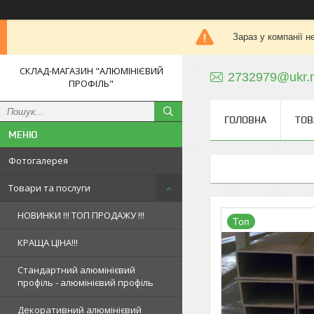
Зараз у компанії н
СКЛАД-МАГАЗИН "АЛЮМІНІЄВИЙ
2732979@ukr.
ПРОФІЛЬ"
ГОЛОВНА
ТОВ
Фотогалерея
Товари та послуги
НОВИНКИ !!! ТОП ПРОДАЖУ !!!
Топ
КРАЩА ЦІНА!!!
Стандартний алюмінієвий
профіль - алюмінієвий профіль
Декоративний алюмінієвий