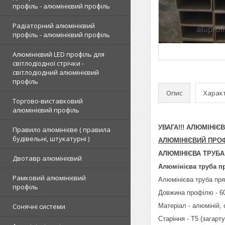
профіль - алюмінієвий профіль
Радіаторний алюмінієвий
профіль - алюмінієвий профіль
Алюмінієвий LED профіль для
світлодіодної стрічки -
світлодіодний алюмінієвий
профіль
Опис
Харак
Торгово-виставковий
алюмінієвий профіль
УВАГА!!! АЛЮМІНІ
Правило алюмінієве ( правила
будівельні, штукатурні )
АЛЮМІНІЄВИЙ ПРО
АЛЮМІНІЄВА ТРУБА
Двотавр алюмінієвий
Алюмінієва труба п
Рамковий алюмінієвий
Алюмінієва труба пря
профіль
Довжина профілю - 6
Сонячні системи
Матеріал - алюміній,
Старіння - Т5 (загарт