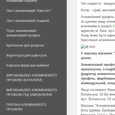
Алюмінієві поріжки
Тип покриття - анодн
Лист алюмінієвий "Квінтет"
Колір - сірий, матовий
Алюмінієвий профіль
Лист алюмінієвий гладкий
по даному виду алюм
вказаними в розділі
К
Поріг алюмінієвий -
адресою м. Київ, вул.
алюмінієвий профіль
Анод може бути наріз
Креслення алюмінієво
Кріплення для дзеркал
У нашому магазині 
Фурнітура для шаф-купе.
ціною.
Алюмінієвий профіль
Каркаси ферм для майнінг
прямокутна, п-поді
(радіатор алюмініє
ВИРОБНИЦТВО АЛЮМІНІЄВОГО
профіль, фарбовани
ПРОФІЛЮ (КАТАЛОГИ)
міжмодульний, кінце
ВИРОБНИЦТВО АЛЮМІНІЄВОГО
Якщо на момент Вашог
ПРОФІЛЮ ПІД ЗАМОВЛЕННЯ
Волинська, 53 Ви мож
вул. Волинська, 53 с
ПОРІЗКА АЛЮМІНІЄВОГО
Магазин "Алюмінієвий 
ПРОФІЛЮ
Біла Церква, Бровари
Миколаїв, Одеса, Пол