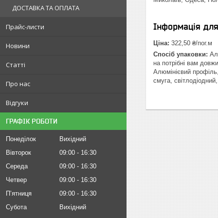
ДОСТАВКА ТА ОПЛАТА
Інформація дл
Прайс-листи
Ціна:
322,50 ₴/пог.м
Новини
Спосіб упаковки:
Алю
на потрібні вам довж
Статті
Алюмінієвий профіль,
смуга, світлодіодний
Про нас
Відгуки
ГРАФІК РОБОТИ
Понеділок
Вихідний
Вівторок
09:00
16:30
Середа
09:00
16:30
Четвер
09:00
16:30
Пʼятниця
09:00
16:30
Субота
Вихідний