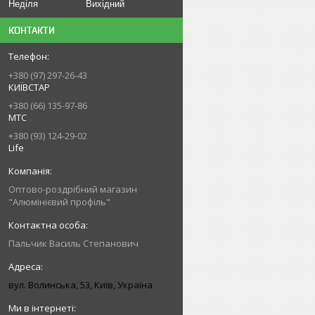
Неділя
Вихідний
КОНТАКТИ
+380 (97) 297-26-43
КИЇВСТАР
+380 (66) 135-97-86
МТС
+380 (93) 124-29-02
Life
Оптово-роздрібний магазин
"Алюмінієвий профіль"
Пальчик Василь Степанович
вул. Волинська, 53, Київ, Україна