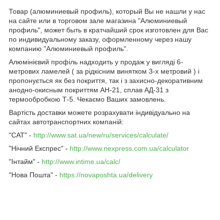
Товар (алюминиевый профиль), который Вы не нашли у нас
на сайте или в торговом зале магазина "Алюминиевый
профиль", может быть в кратчайший срок изготовлен для Вас
по индивидуальному заказу, оформленному через нашу
компанию "Алюминиевый профиль".
Алюмінієвий профіль надходить у продаж у вигляді 6-
метрових ламелей ( за рідкісним винятком 3-х метровий ) і
пропонується як без покриття, так і з захисно-декоративним
анодно-окисным покриттям АН-21, сплав АД-31 з
термообробкою Т-5. Чекаємо Ваших замовлень.
Вартість доставки можете розрахувати індивідуально на
сайтах автотранспортних компаній:
"САТ" -
http://www.sat.ua/new/ru/services/calculate/
"Нічний Експрес" -
http://www.nexpress.com.ua/calculator
"Інтайм" -
http://www.intime.ua/calc/
"Нова Пошта" -
https://novaposhta.ua/delivery