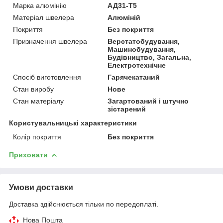
Марка алюмінію
АД31-Т5
Матеріал швелера
Алюміній
Покриття
Без покриття
Призначення швелера
Верстатобудування,
Машинобудування,
Будівництво, Загальна,
Електротехнічне
Спосіб виготовлення
Гарячекатаний
Стан виробу
Нове
Стан матеріалу
Загартований і штучно
зістарений
Користувальницькі характеристики
Колір покриття
Без покриття
Приховати
Умови доставки
Доставка здійснюється тільки по передоплаті.
Нова Пошта