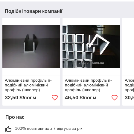
Подібні товари компанії
Алюмінієвий профіль п-
Алюмінієвий профіль п-
Алюм
подібний алюмінієвий
подібний алюмінієвий
поді
профіль (швелер)
профіль (швелер)
проф
10х8х1,5 Б/П
12х12х1,5 Б/П
Б/П
32,50
46,50
30,
₴/пог.м
₴/пог.м
Про нас
100% позитивних з 7 відгуків за рік