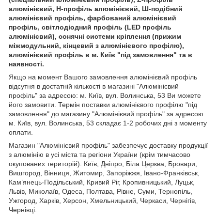
алюмінієвий, H-профіль алюмінієвий, Ш-подібний
алюмінієвий профіль, фарбований алюмінієвий
профіль, світлодіодний профіль (LED профіль
алюмінієвий), сонячні системи кріплення (прижим
міжмодульний, кінцевий з алюмінієвого профілю),
алюмінієвий профіль в м. Київ "під замовлення" та в
наявності.
Якщо на момент Вашого замовлення алюмінієвий профіль
відсутня в достатній кількості в магазині "Алюмінієвий
профіль" за адресою: м. Київ, вул. Волинська, 53 Ви можете
його замовити. Термін поставки алюмінієвого профілю "під
замовлення" до магазину "Алюмінієвий профіль" за адресою
м. Київ, вул. Волинська, 53 складає 1-2 робочих дні з моменту
оплати.
Магазин "Алюмінієвий профіль" забезпечує доставку продукції
з алюмінію в усі міста та регіони України (крім тимчасово
окупованих територій): Київ, Дніпро, Біла Церква, Бровари,
Вишгород, Вінниця, Житомир, Запоріжжя, Івано-Франківськ,
Кам’янець-Подільський, Кривий Ріг, Кропивницький, Луцьк,
Львів, Миколаїв, Одеса, Полтава, Рівне, Суми, Тернопіль,
Ужгород, Харків, Херсон, Хмельницький, Черкаси, Чернігів,
Чернівці.