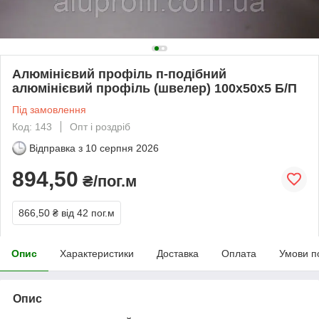
Алюмінієвий профіль п-подібний
алюмінієвий профіль (швелер) 100х50х5 Б/П
Під замовлення
Код: 143
Опт і роздріб
Відправка з
10 серпня 2026
894,50
₴/пог.м
866,50 ₴
від 42 пог.м
Опис
Характеристики
Доставка
Оплата
Умови п
Опис