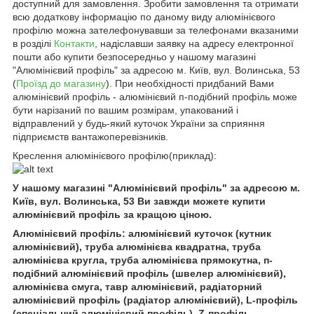
доступний для замовлення. Зробити замовлення та отримати
всю додаткову інформацію по даному виду алюмінієвого
профілю можна зателефонувавши за телефонами вказаними
в розділі
Контакти
, надіславши заявку на адресу електронної
пошти або купити безпосередньо у нашому магазині
"Алюмінієвий профіль" за адресою м. Київ, вул. Волинська, 53
(
Проїзд до магазину
). При необхідності придбаний Вами
алюмінієвий профіль - алюмінієвий п-подібний профіль може
бути нарізаний по вашим розмірам, упакований і
відправлений у будь-який куточок України за сприяння
підприємств вантажоперевізників.
Креслення алюмінієвого профілю(приклад):
У нашому магазині "Алюмінієвий профіль" за адресою м.
Київ, вул. Волинська, 53 Ви завжди можете купити
алюмінієвий профіль за кращою ціною.
Алюмінієвий профіль: алюмінієвий куточок (кутник
алюмінієвий), труба алюмінієва квадратна, труба
алюмінієва кругла, труба алюмінієва прямокутна, п-
подібний алюмінієвий профіль (швелер алюмінієвий),
алюмінієва смуга, тавр алюмінієвий, радіаторний
алюмінієвий профіль (радіатор алюмінієвий), L-профіль
(спеціальний алюмінієвий профіль), Z-профіль