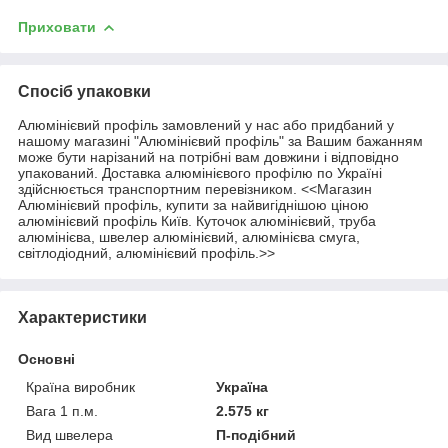
Приховати
Спосіб упаковки
Алюмінієвий профіль замовлений у нас або придбаний у
нашому магазині "Алюмінієвий профіль" за Вашим бажанням
може бути нарізаний на потрібні вам довжини і відповідно
упакований. Доставка алюмінієвого профілю по Україні
здійснюється транспортним перевізником. <<Магазин
Алюмінієвий профіль, купити за найвигіднішою ціною
алюмінієвий профіль Київ. Куточок алюмінієвий, труба
алюмінієва, швелер алюмінієвий, алюмінієва смуга,
світлодіодний, алюмінієвий профіль.>>
Характеристики
Основні
Країна виробник
Україна
Вага 1 п.м.
2.575 кг
Вид швелера
П-подібний