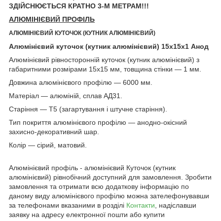
ЗДІЙСНЮЄТЬСЯ КРАТНО 3-М МЕТРАМ!!!
АЛЮМІНІЄВИЙ ПРОФІЛЬ
АЛЮМІНІЄВИЙ КУТОЧОК (КУТНИК АЛЮМІНІЄВИЙ)
Алюмінієвий куточок (кутник алюмінієвий) 15х15х1 Анод
Алюмінієвий рівносторонній куточок (кутник алюмінієвий) з
габаритними розмірами 15х15 мм, товщина стінки ― 1 мм.
Довжина алюмінієвого профілю ― 6000 мм.
Матеріал ― алюміній, сплав АД31.
Старіння ― Т5 (загартування і штучне старіння).
Тип покриття алюмінієвого профілю ― анодно-окісний
захисно-декоративний шар.
Колір ― сірий, матовий.
Алюмінієвий профіль - алюмінієвий Куточок (кутник
алюмінієвий) рівнобічний доступний для замовлення. Зробити
замовлення та отримати всю додаткову інформацію по
даному виду алюмінієвого профілю можна зателефонувавши
за телефонами вказаними в розділі
Контакти
, надіславши
заявку на адресу електронної пошти або купити