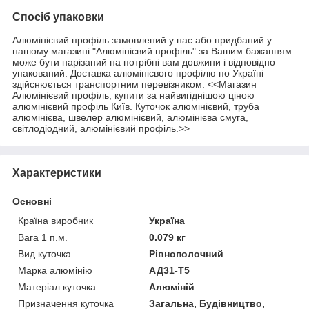
Спосіб упаковки
Алюмінієвий профіль замовлений у нас або придбаний у
нашому магазині "Алюмінієвий профіль" за Вашим бажанням
може бути нарізаний на потрібні вам довжини і відповідно
упакований. Доставка алюмінієвого профілю по Україні
здійснюється транспортним перевізником. <<Магазин
Алюмінієвий профіль, купити за найвигіднішою ціною
алюмінієвий профіль Київ. Куточок алюмінієвий, труба
алюмінієва, швелер алюмінієвий, алюмінієва смуга,
світлодіодний, алюмінієвий профіль.>>
Характеристики
Основні
Країна виробник
Україна
Вага 1 п.м.
0.079 кг
Вид куточка
Рівнополочний
Марка алюмінію
АД31-Т5
Матеріал куточка
Алюміній
Призначення куточка
Загальна, Будівництво,