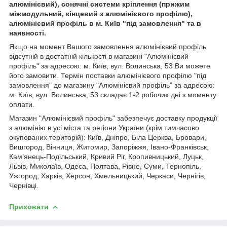
алюмінієвий), сонячні системи кріплення (прижим
міжмодульний, кінцевий з алюмінієвого профілю),
алюмінієвий профіль в м. Київ "під замовлення" та в
наявності.
Якщо на момент Вашого замовлення алюмінієвий профіль
відсутній в достатній кількості в магазині "Алюмінієвий
профіль" за адресою: м. Київ, вул. Волинська, 53 Ви можете
його замовити. Термін поставки алюмінієвого профілю "під
замовлення" до магазину "Алюмінієвий профіль" за адресою:
м. Київ, вул. Волинська, 53 складає 1-2 робочих дні з моменту
оплати.
Магазин "Алюмінієвий профіль" забезпечує доставку продукції
з алюмінію в усі міста та регіони України (крім тимчасово
окупованих територій): Київ, Дніпро, Біла Церква, Бровари,
Вишгород, Вінниця, Житомир, Запоріжжя, Івано-Франківськ,
Кам’янець-Подільський, Кривий Ріг, Кропивницький, Луцьк,
Львів, Миколаїв, Одеса, Полтава, Рівне, Суми, Тернопіль,
Ужгород, Харків, Херсон, Хмельницький, Черкаси, Чернігів,
Чернівці.
Приховати