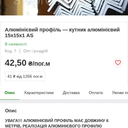
Алюмінієвий профіль — кутник алюмінієвий
15х15х1 AS
В наявності
Код: 7
Опт і роздріб
42,50
₴/пог.м
41 ₴
від 1266 пог.м
Опис
Характеристики
Доставка
Оплата
Умови п
Опис
УВАГА!!! АЛЮМІНІЄВИЙ ПРОФІЛЬ МАЄ ДОВЖИНУ 6
МЕТРІВ, РЕАЛІЗАЦІЯ АЛЮМІНІЄВОГО ПРОФІЛЮ