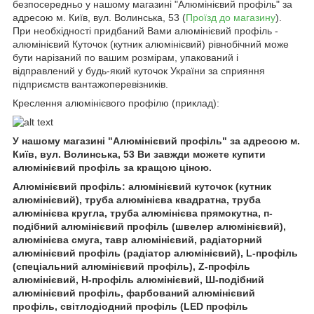
безпосередньо у нашому магазині "Алюмінієвий профіль" за
адресою м. Київ, вул. Волинська, 53 (
Проїзд до магазину
).
При необхідності придбаний Вами алюмінієвий профіль -
алюмінієвий Куточок (кутник алюмінієвий) рівнобічний може
бути нарізаний по вашим розмірам, упакований і
відправлений у будь-який куточок України за сприяння
підприємств вантажоперевізників.
Креслення алюмінієвого профілю (приклад):
У нашому магазині "Алюмінієвий профіль" за адресою м.
Київ, вул. Волинська, 53 Ви завжди можете купити
алюмінієвий профіль за кращою ціною.
Алюмінієвий профіль: алюмінієвий куточок (кутник
алюмінієвий), труба алюмінієва квадратна, труба
алюмінієва кругла, труба алюмінієва прямокутна, п-
подібний алюмінієвий профіль (швелер алюмінієвий),
алюмінієва смуга, тавр алюмінієвий, радіаторний
алюмінієвий профіль (радіатор алюмінієвий), L-профіль
(спеціальний алюмінієвий профіль), Z-профіль
алюмінієвий, H-профіль алюмінієвий, Ш-подібний
алюмінієвий профіль, фарбований алюмінієвий
профіль, світлодіодний профіль (LED профіль