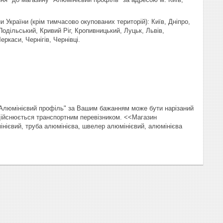
и України (крім тимчасово окупованих територій): Київ, Дніпро,
одільський, Кривий Ріг, Кропивницький, Луцьк, Львів,
ркаси, Чернігів, Чернівці.
"Алюмінієвий профіль" за Вашим бажанням може бути нарізаний
здійснюється транспортним перевізником. <<Магазин
інієвий, труба алюмінієва, швелер алюмінієвий, алюмінієва