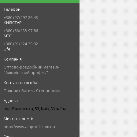
+380 (97) 297-26-43
КИЇВСТАР
+380 (66) 135-97-86
МТС
+380 (93) 124-29-02
Life
Оптово-роздрібний магазин
"Алюмінієвий профіль"
Пальчик Василь Степанович
вул. Волинська, 53, Київ, Україна
http://www.aluprofil.com.ua