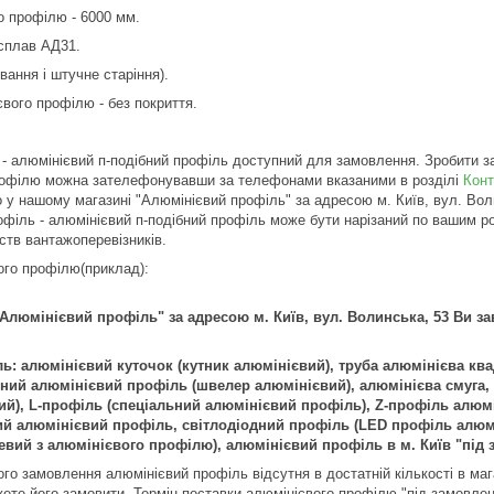
о профілю - 6000 мм.
 сплав АД31.
ування і штучне старіння).
євого профілю - без покриття.
- алюмінієвий п-подібний профіль доступний для замовлення. Зробити 
рофілю можна зателефонувавши за телефонами вказаними в розділі
Конт
 у нашому магазині "Алюмінієвий профіль" за адресою м. Київ, вул. Воли
філь - алюмінієвий п-подібний профіль може бути нарізаний по вашим роз
ств вантажоперевізників.
ого профілю(приклад):
"Алюмінієвий профіль" за адресою м. Київ, вул. Волинська, 53 Ви 
: алюмінієвий куточок (кутник алюмінієвий), труба алюмінієва ква
бний алюмінієвий профіль (швелер алюмінієвий), алюмінієва смуга,
вий), L-профіль (спеціальний алюмінієвий профіль), Z-профіль алю
й алюмінієвий профіль, світлодіодний профіль (LED профіль алюмі
вий з алюмінієвого профілю), алюмінієвий профіль в м. Київ "під 
о замовлення алюмінієвий профіль відсутня в достатній кількості в мага
ете його замовити. Термін поставки алюмінієвого профілю "під замовлен