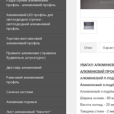
Радіаторний алюмінієвий
профіль - алюмінієвий профіль
Алюмінієвий LED профіль для
світлодіодної стрічки -
світлодіодний алюмінієвий
профіль
Торгово-виставковий
алюмінієвий профіль
Опис
Харак
Правило алюмінієве ( правила
будівельні, штукатурні )
УВАГА!!! АЛЮМІНІ
Двотавр алюмінієвий
АЛЮМІНІЄВИЙ ПРО
Рамковий алюмінієвий
АЛЮМІНІЄВИЙ П-ПОД
профіль
Алюмінієвий п-поді
Сонячні системи
Алюмінієвий п-подібн
Ширина основи - 80 м
Алюмінієві поріжки
Висота полиць - 20 м
Лист алюмінієвий "Квінтет"
Товщина стінки - 2 мм