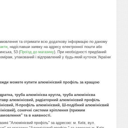
замовлення та отримати всю додаткову інформацію по даному
акти
, надіславши заявку на адресу електронної пошти або
нська, 53 (
Проїзд до магазину
). При необхідності придбаний
мірам, упакований і відправлений у будь-який куточок України
завжди можете купити алюмінієвий профіль за кращою
дратна, труба алюмінієва кругла, труба алюмінієва
 тавр алюмінієвий, радіаторний алюмінієвий профіль
мінієвий, H-профіль алюмінієвий, Ш-подібний алюмінієвий
нієвий), сонячні системи кріплення (прижим
замовлення" та в наявності.
зині "Алюмінієвий профіль" за адресою: м. Київ, вул.
ня" до магазину "Алюмінієвий профіль" за адресою м. Київ,