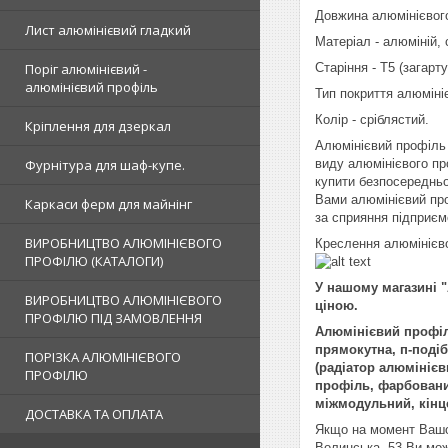
Довжина алюмінієвог
Лист алюмінієвий гладкий
Матеріал - алюміній,
Поріг алюмінієвий -
Старіння - Т5 (загарт
алюмінієвий профіль
Тип покриття алюміні
Колір - сріблястий.
Кріплення для дзеркал
Алюмінієвий профіль 
Фурнітура для шаф-купе.
виду алюмінієвого п
купити безпосередньо
Вами алюмінієвий про
Каркаси ферм для майнінг
за сприяння підприєм
ВИРОБНИЦТВО АЛЮМІНІЄВОГО
Креслення алюмінієв
ПРОФІЛЮ (КАТАЛОГИ)
У нашому магазині 
ВИРОБНИЦТВО АЛЮМІНІЄВОГО
ціною.
ПРОФІЛЮ ПІД ЗАМОВЛЕННЯ
Алюмінієвий профіль
прямокутна, п-поді
ПОРІЗКА АЛЮМІНІЄВОГО
(радіатор алюмініє
ПРОФІЛЮ
профіль, фарбовани
міжмодульний, кінце
ДОСТАВКА ТА ОПЛАТА
Якщо на момент Вашог
Волинська, 53 Ви мож