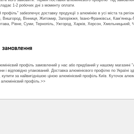
кладає 1-2 робочих дні з моменту оплати.
профіль" забезпечує доставку продукції з алюмінію в усі міста та регіон
, Вишгород, Вінниця, Житомир, Запоріжжя, Івано-Франківськ, Кам’янець-П
тава, Рівне, Суми, Тернопіль, Ужгород, Харків, Херсон, Хмельницький, Че
я замовлення
мінієвий профіль замовлений у нас або придбаний у нашому магазині 
ини і відповідно упакований. Доставка алюмінієвого профілю по Україні 
 купити за найвигіднішою ціною алюмінієвий профіль Київ. Куточок алюм
, алюмінієвий профіль.>>