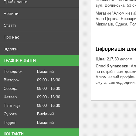
Прайс-листи
вул. Волинська, 53 с
Новини
Магазин "Алюмінієвий 
Біла Церква, Бровари
Миколаїв, Одеса, Пол
Статті
Про нас
Інформація дл
Відгуки
Ціна:
217,50 ₴/пог.м
ГРАФІК РОБОТИ
Спосіб упаковки:
Алю
Понеділок
Вихідний
на потрібні вам довж
Алюмінієвий профіль,
Вівторок
09:00
16:30
смуга, світлодіодний
Середа
09:00
16:30
Четвер
09:00
16:30
Пʼятниця
09:00
16:30
Субота
Вихідний
Неділя
Вихідний
КОНТАКТИ