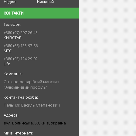
Неділя
Вихідний
КОНТАКТИ
+380 (97) 297-26-43
КИЇВСТАР
+380 (66) 135-97-86
МТС
+380 (93) 124-29-02
Life
Оптово-роздрібний магазин
"Алюмінієвий профіль"
Пальчик Василь Степанович
вул. Волинська, 53, Київ, Україна