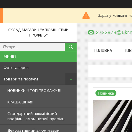
Зараз у компанії н
СКЛАД-МАГАЗИН "АЛЮМІНІЄВИЙ
2732979@ukr.
ПРОФІЛЬ"
ГОЛОВНА
ТОВ
Фотогалерея
Товари та послуги
НОВИНКИ !!! ТОП ПРОДАЖУ !!!
Новинка
КРАЩА ЦІНА!!!
Стандартний алюмінієвий
профіль - алюмінієвий профіль
Декоративний алюмінієвий