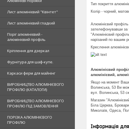
Алюмінієві поріжки
Тип покриття алюміні
Лист алюмінієвий "Квінтет"
Колір - чорний, матов
Лист алюмінієвий гладкий
Алюмінієвий профіль
зателефонувавши за 
Поріг алюмінієвий -
"Алюмінієвий профіль
алюмінієвий профіль
нарізаний по вашим р
Креслення алюмінієво
Кріплення для дзеркал
Фурнітура для шаф-купе.
Алюмінієвий профіль
Каркаси ферм для майнінг
алюмінієвий, алюмін
Якщо на момент Вашог
ВИРОБНИЦТВО АЛЮМІНІЄВОГО
Волинська, 53 Ви мож
ПРОФІЛЮ (КАТАЛОГИ)
вул. Волинська, 53 с
Магазин "Алюмінієвий 
ВИРОБНИЦТВО АЛЮМІНІЄВОГО
Біла Церква, Бровари
ПРОФІЛЮ ПІД ЗАМОВЛЕННЯ
Миколаїв, Одеса, Пол
ПОРІЗКА АЛЮМІНІЄВОГО
ПРОФІЛЮ
Інформація дл