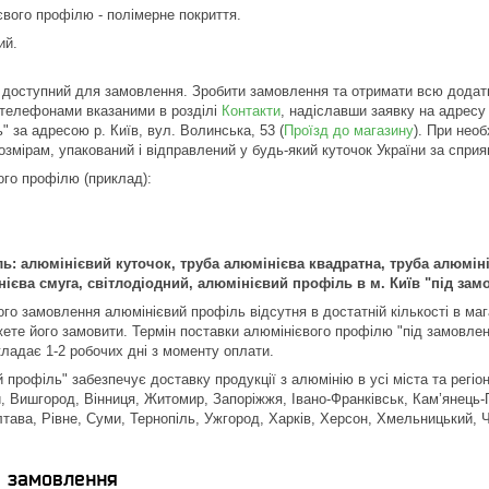
євого профілю - полімерне покриття.
ий.
 доступний для замовлення. Зробити замовлення та отримати всю додат
телефонами вказаними в розділі
Контакти
, надіславши заявку на адресу
" за адресою р. Київ, вул. Волинська, 53 (
Проїзд до магазину
). При нео
озмірам, упакований і відправлений у будь-який куточок України за сприя
го профілю (приклад):
: алюмінієвий куточок, труба алюмінієва квадратна, труба алюміні
ієва смуга, світлодіодний, алюмінієвий профіль в м. Київ "під зам
о замовлення алюмінієвий профіль відсутня в достатній кількості в мага
ете його замовити. Термін поставки алюмінієвого профілю "під замовлен
кладає 1-2 робочих дні з моменту оплати.
профіль" забезпечує доставку продукції з алюмінію в усі міста та регіон
, Вишгород, Вінниця, Житомир, Запоріжжя, Івано-Франківськ, Кам’янець-П
тава, Рівне, Суми, Тернопіль, Ужгород, Харків, Херсон, Хмельницький, Че
я замовлення