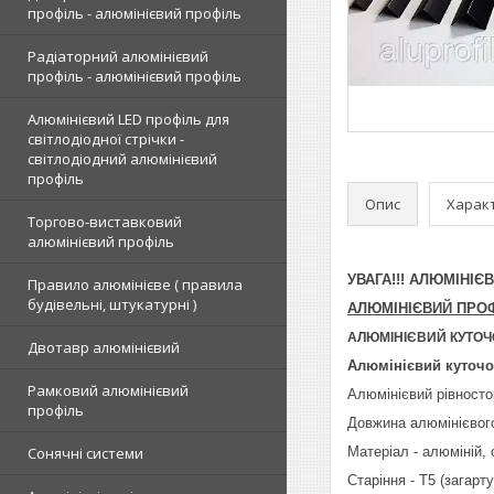
профіль - алюмінієвий профіль
Радіаторний алюмінієвий
профіль - алюмінієвий профіль
Алюмінієвий LED профіль для
світлодіодної стрічки -
світлодіодний алюмінієвий
профіль
Опис
Харак
Торгово-виставковий
алюмінієвий профіль
УВАГА!!! АЛЮМІНІ
Правило алюмінієве ( правила
будівельні, штукатурні )
АЛЮМІНІЄВИЙ ПРО
АЛЮМІНІЄВИЙ КУТОЧ
Двотавр алюмінієвий
Алюмінієвий куточо
Рамковий алюмінієвий
Алюмінієвий рівносто
профіль
Довжина алюмінієвог
Сонячні системи
Матеріал - алюміній,
Старіння - Т5 (загарт