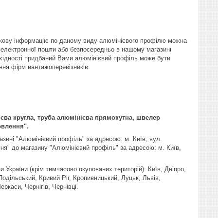
кову інформацію по даному виду алюмінієвого профілю можна
 електронної пошти або безпосередньо в нашому магазині
бхідності придбаний Вами алюмінієвий профіль може бути
ння фірм вантажоперевізників.
єва кругла, труба алюмінієва прямокутна, швелер
овлення".
зині "Алюмінієвий профіль" за адресою: м. Київ, вул.
ня" до магазину "Алюмінієвий профіль" за адресою: м. Київ,
и України (крім тимчасово окупованих територій): Київ, Дніпро,
одільський, Кривий Ріг, Кропивницький, Луцьк, Львів,
ркаси, Чернігів, Чернівці.