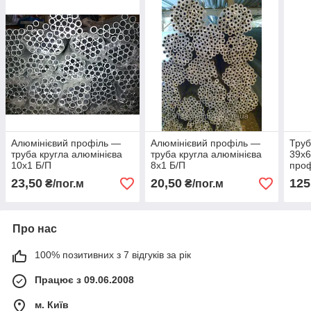
Алюмінієвий профіль —
Алюмінієвий профіль —
Труб
труба кругла алюмінієва
труба кругла алюмінієва
39х6
10х1 Б/П
8х1 Б/П
про
23,50
20,50
125
₴/пог.м
₴/пог.м
Про нас
100% позитивних з 7 відгуків за рік
Працює з 09.06.2008
м. Київ