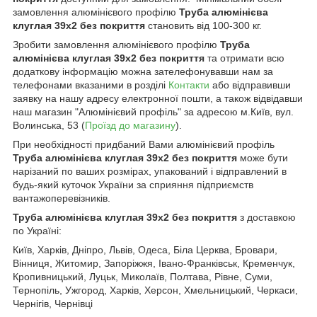
замовлення алюмінієвого профілю
Труба алюмінієва
клуглая 39х2 без покриття
становить від 100-300 кг.
Зробити замовлення алюмінієвого профілю
Труба
алюмінієва клуглая 39х2 без покриття
та отримати всю
додаткову інформацію можна зателефонувавши нам за
телефонами вказаними в розділі
Контакти
або відправивши
заявку на нашу адресу електронної пошти, а також відвідавши
наш магазин "Алюмінієвий профіль" за адресою м.Київ, вул.
Волинська, 53 (
Проїзд до магазину
).
При необхідності придбаний Вами алюмінієвий профіль
Труба алюмінієва клуглая 39х2 без покриття
може бути
нарізаний по ваших розмірах, упакований і відправлений в
будь-який куточок України за сприяння підприємств
вантажоперевізників.
Труба алюмінієва клуглая 39х2 без покриття
з доставкою
по Україні:
Київ, Харків, Дніпро, Львів, Одеса, Біла Церква, Бровари,
Вінниця, Житомир, Запоріжжя, Івано-Франківськ, Кременчук,
Кропивницький, Луцьк, Миколаїв, Полтава, Рівне, Суми,
Тернопіль, Ужгород, Харків, Херсон, Хмельницький, Черкаси,
Чернігів, Чернівці