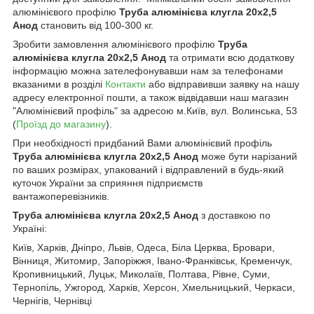
алюмінієвого профілю
Труба алюмінієва клугла 20х2,5
Анод
становить від 100-300 кг.
Зробити замовлення алюмінієвого профілю
Труба
алюмінієва клугла 20х2,5 Анод
та отримати всю додаткову
інформацію можна зателефонувавши нам за телефонами
вказаними в розділі
Контакти
або відправивши заявку на нашу
адресу електронної пошти, а також відвідавши наш магазин
"Алюмінієвий профіль" за адресою м.Київ, вул. Волинська, 53
(
Проїзд до магазину
).
При необхідності придбаний Вами алюмінієвий профіль
Труба алюмінієва клугла 20х2,5 Анод
може бути нарізаний
по ваших розмірах, упакований і відправлений в будь-який
куточок України за сприяння підприємств
вантажоперевізників.
Труба алюмінієва клугла 20х2,5 Анод
з доставкою по
Україні:
Київ, Харків, Дніпро, Львів, Одеса, Біла Церква, Бровари,
Вінниця, Житомир, Запоріжжя, Івано-Франківськ, Кременчук,
Кропивницький, Луцьк, Миколаїв, Полтава, Рівне, Суми,
Тернопіль, Ужгород, Харків, Херсон, Хмельницький, Черкаси,
Чернігів, Чернівці