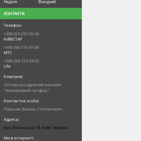
Неділя
Вихідний
КОНТАКТИ
+380 (97) 297-26-43
КИЇВСТАР
+380 (66) 135-97-86
МТС
+380 (93) 124-29-02
Life
Оптово-роздрібний магазин
"Алюмінієвий профіль"
Пальчик Василь Степанович
вул. Волинська, 53, Київ, Україна