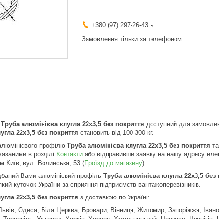
+380 (97) 297-26-43
Замовлення тільки за телефоном
ь
Труба алюмінієва клугла 22х3,5 без покриття
доступний для замовлен
угла 22х3,5 без покриття
становить від 100-300 кг.
алюмінієвого профілю
Труба алюмінієва клугла 22х3,5 без покриття
та
казаними в розділі
Контакти
або відправивши заявку на нашу адресу елек
м.Київ, вул. Волинська, 53 (
Проїзд до магазину
).
идбаний Вами алюмінієвий профіль
Труба алюмінієва клугла 22х3,5 без
який куточок України за сприяння підприємств вантажоперевізників.
угла 22х3,5 без покриття
з доставкою по Україні:
, Львів, Одеса, Біла Церква, Бровари, Вінниця, Житомир, Запоріжжя, Іван
 Тернопіль, Ужгород, Харків, Херсон, Хмельницький, Черкаси, Чернігів, 