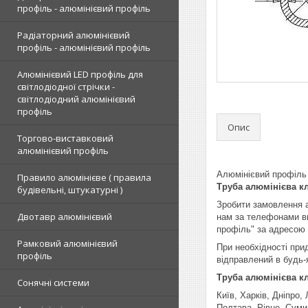
профіль - алюмінієвий профіль
Радіаторний алюмінієвий
профіль - алюмінієвий профіль
Алюмінієвий LED профіль для
світлодіодної стрічки -
світлодіодний алюмінієвий
профіль
Опис
Торгово-виставковий
алюмінієвий профіль
Алюмінієвий профіл
Правило алюмінієве ( правила
Труба алюмінієва кл
будівельні, штукатурні )
Зробити замовлення 
Двотавр алюмінієвий
нам за телефонами в
профіль" за адресою 
Рамковий алюмінієвий
При необхідності пр
профіль
відправлений в будь-
Труба алюмінієва кл
Сонячні системи
Київ, Харків, Дніпро
Полтава, Рівне, Суми,