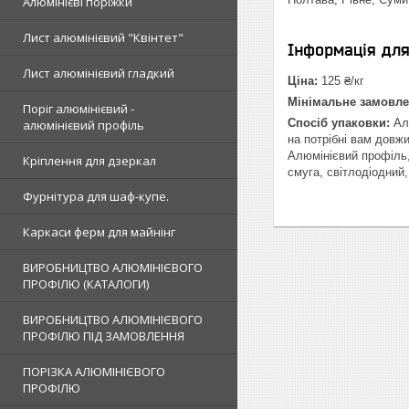
Алюмінієві поріжки
Лист алюмінієвий "Квінтет"
Інформація дл
Лист алюмінієвий гладкий
Ціна:
125 ₴/кг
Мінімальне замовле
Поріг алюмінієвий -
Спосіб упаковки:
Алю
алюмінієвий профіль
на потрібні вам довж
Алюмінієвий профіль,
Кріплення для дзеркал
смуга, світлодіодний
Фурнітура для шаф-купе.
Каркаси ферм для майнінг
ВИРОБНИЦТВО АЛЮМІНІЄВОГО
ПРОФІЛЮ (КАТАЛОГИ)
ВИРОБНИЦТВО АЛЮМІНІЄВОГО
ПРОФІЛЮ ПІД ЗАМОВЛЕННЯ
ПОРІЗКА АЛЮМІНІЄВОГО
ПРОФІЛЮ