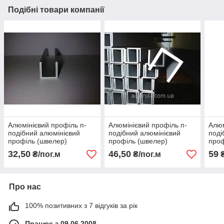
Подібні товари компанії
Алюмінієвий профіль п-
Алюмінієвий профіль п-
Алюм
подібний алюмінієвий
подібний алюмінієвий
поді
профіль (швелер)
профіль (швелер)
проф
10х8х1,5 Б/П
12х12х1,5 Б/П
15х1
32,50
46,50
59
₴/пог.м
₴/пог.м
₴
Про нас
100% позитивних з 7 відгуків за рік
Працює з 09.06.2008