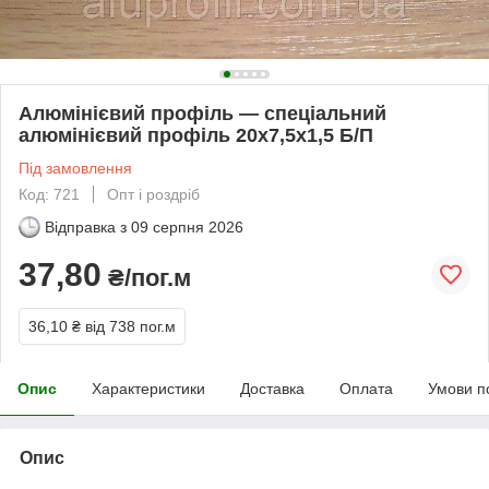
Алюмінієвий профіль — спеціальний
алюмінієвий профіль 20х7,5х1,5 Б/П
Під замовлення
Код: 721
Опт і роздріб
Відправка з
09 серпня 2026
37,80
₴/пог.м
36,10 ₴
від 738 пог.м
Опис
Характеристики
Доставка
Оплата
Умови п
Опис