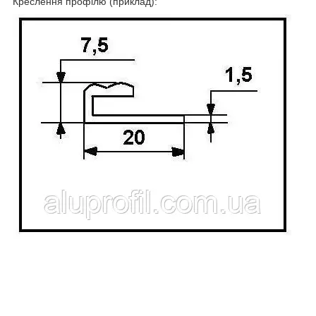
Креслення профілю (приклад):