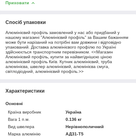
Приховати
Спосіб упаковки
Алюмінієвий профіль замовлений у нас або придбаний у
нашому магазині "Алюмінієвий профіль" за Вашим бажанням
може бути нарізаний на потрібні вам довжини і відповідно
упакований. Доставка алюмінієвого профілю по Україні
здійснюється транспортним перевізником. <<Магазин
Алюмінієвий профіль, купити за найвигіднішою ціною
алюмінієвий профіль Київ. Кутник алюмінієвий, труба
алюмінієва, швелер алюмінієвий, алюмінієва смуга,
світлодіодний, алюмінієвий профіль.>>
Характеристики
Основні
Країна виробник
Україна
Вага 1 п.м.
0.136 кг
Вид швелера
Нерівнополичний
Марка алюмінію
АД31-Т5