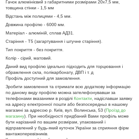
Гачок алюмінієвий з габаритними розмірами 20х7,5 мм,
товщина стінки - 1,5 мм
Відстань між полицями - 4,5 мм.
Довжина профілю - 6000 мм.
Матеріал - алюміній, сплав АД31.
Старіння - Т5 (загартування і штучне старіння).
Тип покриття - без покриття.
Колір - сірий, матовий.
Даний вид профілю ідеально підходить для торцювання і
обрамлення скла, полікарбонату, ДВП і т. д
Профіль доступний для замовлення.
Зробити замовлення та отримати всю додаткову інформацію
по даному виду профілю можна зателефонувавши за
телефонами вказаними в розділі
Контакти
, надіславши заявку
на адресу електронної пошти або безпосередньо в нашому
магазині за адресою р. Київ, вул. Волинська, 53 (
Проїзд до
магазину
). При необхідності придбаний Вами профіль може
бути нарізаний по вашим розмірам, упакований і
відправлений у будь-який куточок України за сприяння фірм
вантажоперевізників.