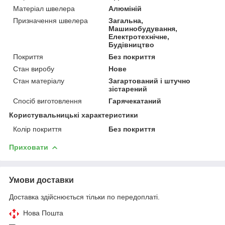
Матеріал швелера
Алюміній
Призначення швелера
Загальна,
Машинобудування,
Електротехнічне,
Будівництво
Покриття
Без покриття
Стан виробу
Нове
Стан матеріалу
Загартований і штучно
зістарений
Спосіб виготовлення
Гарячекатаний
Користувальницькі характеристики
Колір покриття
Без покриття
Приховати
Умови доставки
Доставка здійснюється тільки по передоплаті.
Нова Пошта