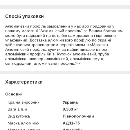
Спосіб упаковки
Алюмінієвий профіль замовлений у нас або придбаний у
нашому магазині "Алюмінієвий профіль" за Вашим бажанням
може бути нарізаний на потрібні вам довжини і відповідно
упакований. Доставка алюмінієвого профілю по Україні
здійснюється транспортним перевізником. <<Магазин
Алюмінієвий профіль, купити за найвигіднішою ціною
алюмінієвий профіль Київ. Куточок алюмінієвий, труба
алюмінієва, швелер алюмінієвий, алюмінієва смуга,
світлодіодний, алюмінієвий профіль.>>
Характеристики
Основні
Країна виробник
Україна
Вага 1 п.м.
0.369 кг
Вид куточка
Рівнополочний
Марка алюмінію
АД31-Т5
Матеріал куточка
Алюміній