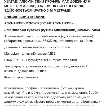
УВАГА!!! АЛЮМІНІЄВИЙ ПРОФІЛЬ МАЄ ДОВЖИНУ 6
МЕТРІВ, РЕАЛІЗАЦІЯ АЛЮМІНІЄВОГО ПРОФІЛЮ
ЗДІЙСНЮЄТЬСЯ КРАТНО 3-М МЕТРАМ!!!
АЛЮМІНІЄВИЙ ПРОФІЛЬ
АЛЮМІНІЄВИЙ КУТОЧОК (КУТНИК АЛЮМІНІЄВИЙ)
Алюмінієвий куточок (кутник алюмінієвий) 35х35х2 Анод
Алюмінієвий рівносторонній куточок (кутник алюмінієвий) з
габаритними розмірами 35х35 мм, товщина стінки - 2 мм
Довжина алюмінієвого профілю - 6000 мм.
Матеріал - алюміній, сплав АД31.
Старіння - Т5 (загартування і штучне старіння).
Тип покриття алюмінієвого профілю - анодно-окісний
захисно-декоративний шар.
Колір - сірий, матовий.
Алюмінієвий профіль - алюмінієвий Куточок (кутник
алюмінієвий) рівнобічний доступний для замовлення. Зробити
замовлення та отримати всю додаткову інформацію по
даному виду алюмінієвого профілю можна зателефонувавши
за телефонами вказаними в розділі
Контакти
, надіславши