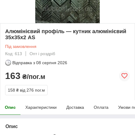
Алюмінієвий профіль — кутник алюмінієвий
35х35х2 AS
Під замовлення
Код: 613
Опт і роздріб
Відправка з
08 серпня 2026
163
₴/пог.м
158 ₴
від 276 пог.м
Опис
Характеристики
Доставка
Оплата
Умови п
Опис