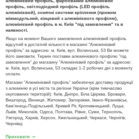
алюмінієвий профіль, фарбований алюмінієвий
профіль, світлодіодний профіль (LED профіль
алюмінієвий), сонячні системи кріплення (прижим
міжмодульний, кінцевий з алюмінієвого профілю),
алюмінієвий профіль в м. Київ "під замовлення" та в
наявності.
Якщо на момент Вашого замовлення алюмінієвий профіль
відсутній в достатній кількості в магазині "Алюмінієвий
профіль" за адресою: м. Київ, вул. Волинська, 53 Ви можете
його замовити. Термін поставки алюмінієвого профілю "під
замовлення" до магазину "Алюмінієвий профіль" за адресою:
м. Київ, вул. Волинська, 53 складає 1-2 робочих дні з моменту
оплати.
Магазин "Алюмінієвий профіль" забезпечує доставку продукції
з алюмінію в усі міста та регіони України (крім тимчасово
окупованих територій): Київ, Дніпро, Біла Церква, Бровари,
Вишгород, Вінниця, Житомир, Запоріжжя, Івано-Франківськ,
Кам’янець-Подільський, Кривий Ріг, Кропивницький, Луцьк,
Львів, Миколаїв, Одеса, Полтава, Рівне, Суми, Тернопіль,
Ужгород, Харків, Херсон, Хмельницький, Черкаси, Чернігів,
Чернівці.
Приховати