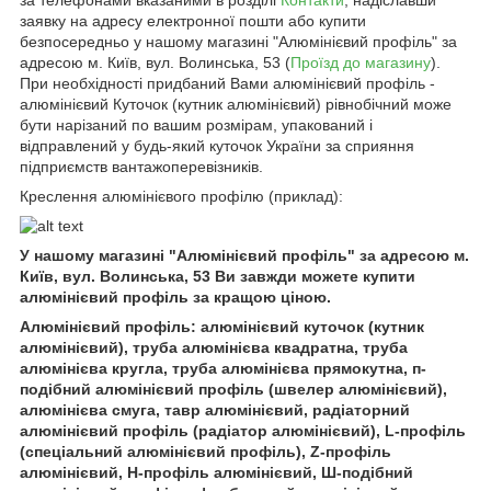
заявку на адресу електронної пошти або купити
безпосередньо у нашому магазині "Алюмінієвий профіль" за
адресою м. Київ, вул. Волинська, 53 (
Проїзд до магазину
).
При необхідності придбаний Вами алюмінієвий профіль -
алюмінієвий Куточок (кутник алюмінієвий) рівнобічний може
бути нарізаний по вашим розмірам, упакований і
відправлений у будь-який куточок України за сприяння
підприємств вантажоперевізників.
Креслення алюмінієвого профілю (приклад):
У нашому магазині "Алюмінієвий профіль" за адресою м.
Київ, вул. Волинська, 53 Ви завжди можете купити
алюмінієвий профіль за кращою ціною.
Алюмінієвий профіль: алюмінієвий куточок (кутник
алюмінієвий), труба алюмінієва квадратна, труба
алюмінієва кругла, труба алюмінієва прямокутна, п-
подібний алюмінієвий профіль (швелер алюмінієвий),
алюмінієва смуга, тавр алюмінієвий, радіаторний
алюмінієвий профіль (радіатор алюмінієвий), L-профіль
(спеціальний алюмінієвий профіль), Z-профіль
алюмінієвий, H-профіль алюмінієвий, Ш-подібний